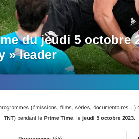
me du jeudi 5 octobre 2
y » leader
rogrammes (émissions, films, séries, documentaires…) di
TNT
) pendant le
Prime Time
, le
jeudi 5 octobre 2023
.
Programmes télé