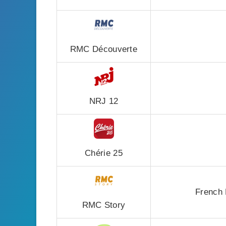
RMC Découverte
NRJ 12
Chérie 25
French R
RMC Story