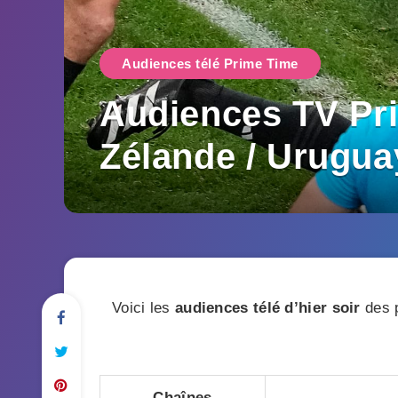
Audiences télé Prime Time
Audiences TV Pri
Zélande / Urugua
Voici les
audiences télé d’hier soir
des p
Chaînes