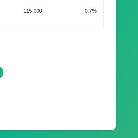
115 000
0,7%
TVProgramme respecte votre
vie privée