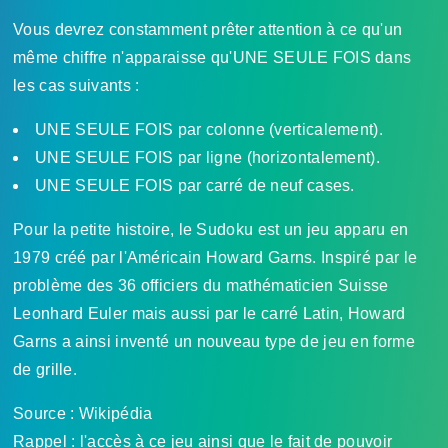
Vous devrez constamment prêter attention à ce qu'un
même chiffre n'apparaisse qu'UNE SEULE FOIS dans
les cas suivants :
UNE SEULE FOIS par colonne (verticalement).
UNE SEULE FOIS par ligne (horizontalement).
UNE SEULE FOIS par carré de neuf cases.
Pour la petite histoire, le Sudoku est un jeu apparu en
1979 créé par l'Américain Howard Garns. Inspiré par le
problème des 36 officiers du mathématicien Suisse
Leonhard Euler mais aussi par le carré Latin, Howard
TVProgramme respecte votre vie
Garns a ainsi inventé un nouveau type de jeu en forme
privée
de grille.
TVProgramme utilise des Cookies dans le but de traiter
Source :
Wikipédia
des données relatives à votre navigation afin
d'améliorer votre expérience en tant qu'utilisateur.
Rappel : l'accès à ce jeu ainsi que le fait de pouvoir