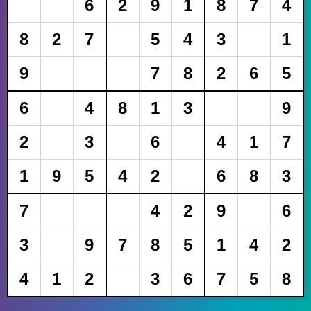
6
2
9
1
8
7
4
8
2
7
5
4
3
1
9
7
8
2
6
5
6
4
8
1
3
9
2
3
6
4
1
7
1
9
5
4
2
6
8
3
7
4
2
9
6
3
9
7
8
5
1
4
2
4
1
2
3
6
7
5
8