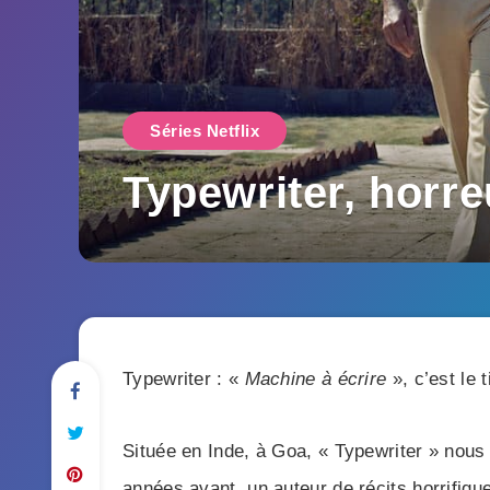
Séries Netflix
Typewriter, horre
Typewriter : «
Machine à écrire
», c’est le t
Située en Inde, à Goa, « Typewriter » nous
années avant, un auteur de récits horrifiq