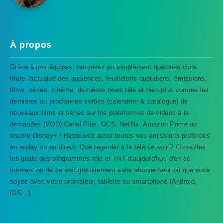
À propos
Grâce à nos équipes, retrouvez en simplement quelques clics
toute l'actualité des audiences, feuilletons quotidiens, émissions,
films, séries, cinéma, dernières news télé et bien plus comme les
dernières ou prochaines sorties (calendrier & catalogue) de
nouveaux films et séries sur les plateformes de vidéos à la
demandes (VOD) Canal Plus, OCS, Netflix, Amazon Prime ou
encore Disney+ ! Retrouvez aussi toutes vos émissions préférées
en replay ou en direct. Que regarder à la télé ce soir ? Consultez
les guide des programmes télé et TNT d'aujourd'hui, d'en ce
TVProgramme respecte votre vie
moment ou de ce soir gratuitement sans abonnement où que vous
privée
soyez avec votre ordinateur, tablette ou smartphone (Android,
iOS...).
TVProgramme utilise des Cookies dans le but de traiter
des données relatives à votre navigation afin
d'améliorer votre expérience en tant qu'utilisateur.