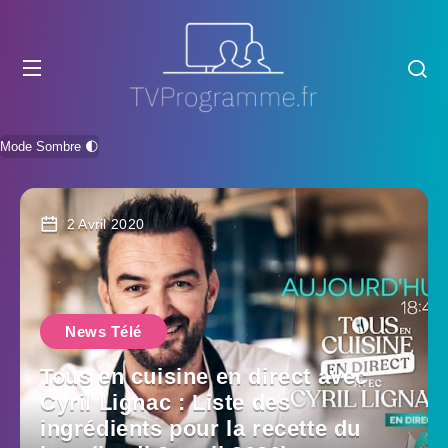
Mode Sombre 🌓
2 Avril 2020
News Télé
Tous en cuisine en direct avec
Cyril Lignac : Liste des
ingrédients pour la recette du