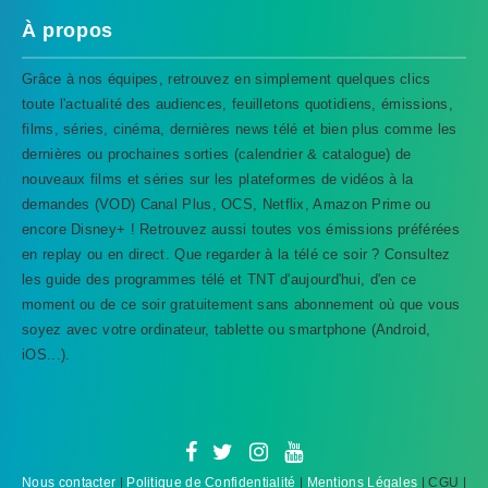
À propos
Grâce à nos équipes, retrouvez en simplement quelques clics
toute l'actualité des audiences, feuilletons quotidiens, émissions,
films, séries, cinéma, dernières news télé et bien plus comme les
dernières ou prochaines sorties (calendrier & catalogue) de
nouveaux films et séries sur les plateformes de vidéos à la
demandes (VOD) Canal Plus, OCS, Netflix, Amazon Prime ou
encore Disney+ ! Retrouvez aussi toutes vos émissions préférées
en replay ou en direct. Que regarder à la télé ce soir ? Consultez
les guide des programmes télé et TNT d'aujourd'hui, d'en ce
TVProgramme respecte votre vie
moment ou de ce soir gratuitement sans abonnement où que vous
privée
soyez avec votre ordinateur, tablette ou smartphone (Android,
iOS...).
TVProgramme utilise des Cookies dans le but de traiter
des données relatives à votre navigation afin
d'améliorer votre expérience en tant qu'utilisateur.
Personnaliser les cookies
Accepter
Nous contacter
|
Politique de Confidentialité
|
Mentions Légales
| CGU |