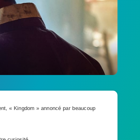
ement, « Kingdom » annoncé par beaucoup
re curiosité.