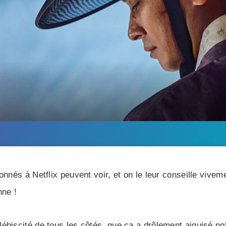
bonnés à Netflix peuvent voir, et on le leur conseille viv
ne !
biscité de tous les côtés, que ça a drôlement aiguisé not