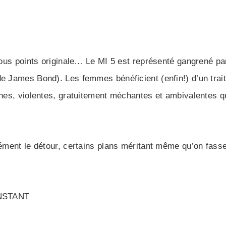
 tous points originale… Le MI 5 est représenté gangrené p
de James Bond). Les femmes bénéficient (enfin!) d’un tra
athes, violentes, gratuitement méchantes et ambivalentes 
rément le détour, certains plans méritant même qu’on fasse
NSTANT