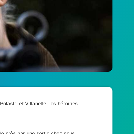
olastri et Villanelle, les héroïnes
 de près par une sortie chez nous…