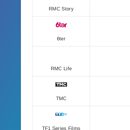
RMC Story
6ter
RMC Life
TMC
TF1 Series Films