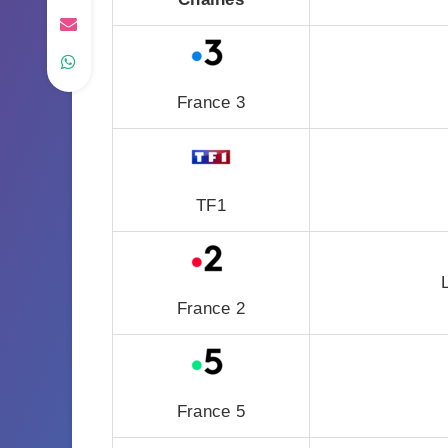
France 3
TF1
France 2
France 5