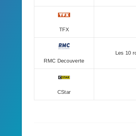
TFX
Les 10 r
RMC Decouverte
CStar