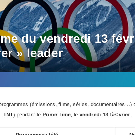
me du vendredi 13 févri
er » leader
rogrammes (émissions, films, séries, documentaires…) di
TNT
) pendant le
Prime Time
, le
vendredi 13 fã©vrier
.
Programmes télé
No