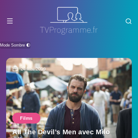
Mode Sombre 🌓
24 Mai 2019
Films
All The Devil’s Men avec Milo