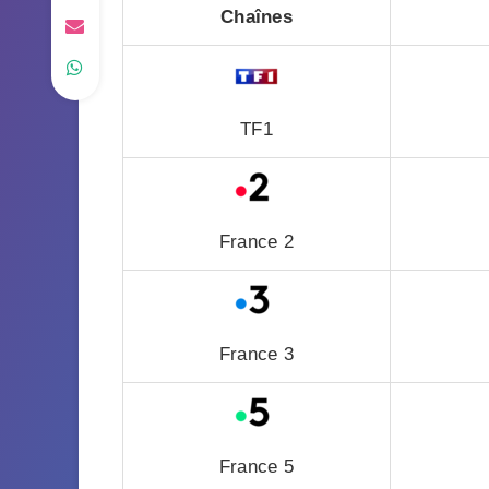
Chaînes
TF1
France 2
France 3
France 5