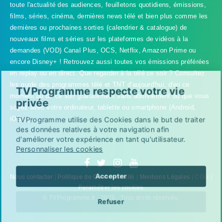
toute l'actualité des audiences, feuilletons quotidiens, émissions,
films, séries, cinéma, dernières news télé et bien plus comme les
dernières ou prochaines sorties (calendrier & catalogue) de
nouveaux films et séries sur les plateformes de vidéos à la
demandes (VOD) Canal Plus, OCS, Netflix, Amazon Prime ou
encore Disney+ ! Retrouvez aussi toutes vos émissions préférées
en replay ou en direct. Que regarder à la télé ce soir ? Consultez
les guide des programmes télé et TNT d'aujourd'hui, d'en ce
TVProgramme respecte votre vie
moment ou de ce soir gratuitement sans abonnement où que vous
privée
soyez avec votre ordinateur, tablette ou smartphone (Android,
iOS...).
TVProgramme utilise des Cookies dans le but de traiter
des données relatives à votre navigation afin
d'améliorer votre expérience en tant qu'utilisateur.
Personnaliser les cookies
Accepter
Nous contacter
|
Politique de Confidentialité
|
Mentions Légales
| CGU |
Paramétrer les cookies
© TVProgramme.fr · 2026 · Tous droits réservés.
Refuser