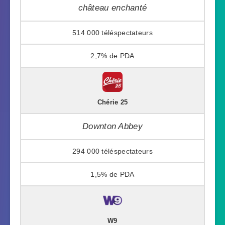
château enchanté
514 000
2,7%
Chérie 25
Downton Abbey
294 000
1,5%
W9