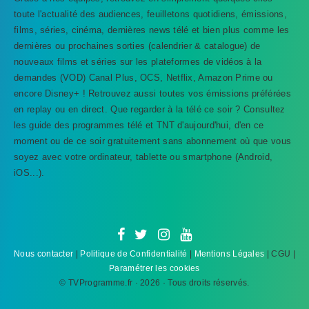
toute l'actualité des audiences, feuilletons quotidiens, émissions,
films, séries, cinéma, dernières news télé et bien plus comme les
dernières ou prochaines sorties (calendrier & catalogue) de
nouveaux films et séries sur les plateformes de vidéos à la
demandes (VOD) Canal Plus, OCS, Netflix, Amazon Prime ou
encore Disney+ ! Retrouvez aussi toutes vos émissions préférées
en replay ou en direct. Que regarder à la télé ce soir ? Consultez
les guide des programmes télé et TNT d'aujourd'hui, d'en ce
TVProgramme respecte votre vie
moment ou de ce soir gratuitement sans abonnement où que vous
privée
soyez avec votre ordinateur, tablette ou smartphone (Android,
iOS...).
TVProgramme utilise des Cookies dans le but de traiter
des données relatives à votre navigation afin
d'améliorer votre expérience en tant qu'utilisateur.
Personnaliser les cookies
Accepter
Nous contacter
|
Politique de Confidentialité
|
Mentions Légales
| CGU |
Paramétrer les cookies
© TVProgramme.fr · 2026 · Tous droits réservés.
Refuser