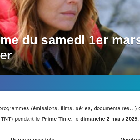
me du samedi 1er mars
er
rogrammes (émissions, films, séries, documentaires…) di
TNT
) pendant le
Prime Time
, le
dimanche 2 mars 2025
.
Programmes télé
Nombre 