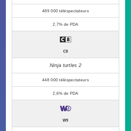
489 000
2,7%
C8
Ninja turtles 2
448 000
2,6%
W9