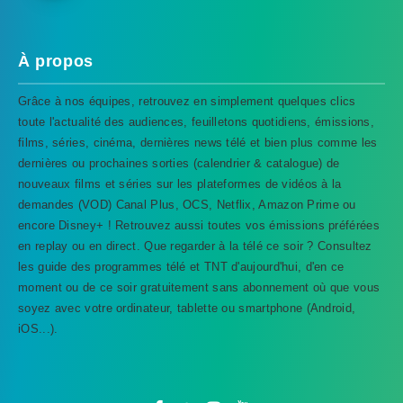
À propos
Grâce à nos équipes, retrouvez en simplement quelques clics
toute l'actualité des audiences, feuilletons quotidiens, émissions,
films, séries, cinéma, dernières news télé et bien plus comme les
dernières ou prochaines sorties (calendrier & catalogue) de
nouveaux films et séries sur les plateformes de vidéos à la
demandes (VOD) Canal Plus, OCS, Netflix, Amazon Prime ou
encore Disney+ ! Retrouvez aussi toutes vos émissions préférées
en replay ou en direct. Que regarder à la télé ce soir ? Consultez
les guide des programmes télé et TNT d'aujourd'hui, d'en ce
TVProgramme respecte votre vie
moment ou de ce soir gratuitement sans abonnement où que vous
privée
soyez avec votre ordinateur, tablette ou smartphone (Android,
iOS...).
TVProgramme utilise des Cookies dans le but de traiter
des données relatives à votre navigation afin
d'améliorer votre expérience en tant qu'utilisateur.
Personnaliser les cookies