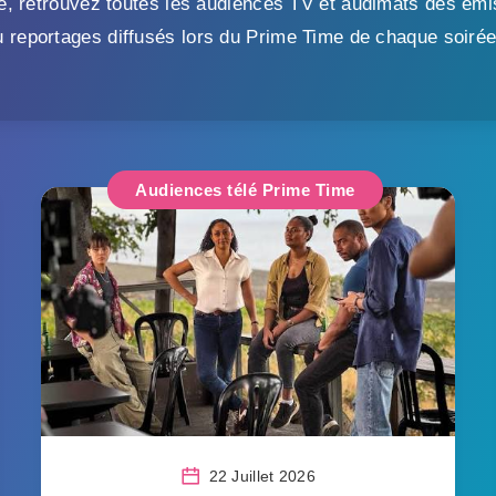
e, retrouvez toutes les audiences TV et audimats des émis
u reportages diffusés lors du Prime Time de chaque soirée
Audiences télé Prime Time
22 Juillet 2026