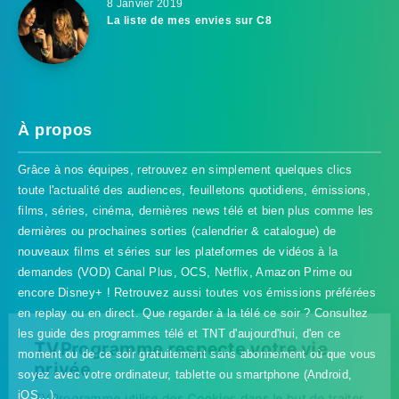
8 Janvier 2019
La liste de mes envies sur C8
À propos
Grâce à nos équipes, retrouvez en simplement quelques clics
toute l'actualité des audiences, feuilletons quotidiens, émissions,
films, séries, cinéma, dernières news télé et bien plus comme les
dernières ou prochaines sorties (calendrier & catalogue) de
nouveaux films et séries sur les plateformes de vidéos à la
demandes (VOD) Canal Plus, OCS, Netflix, Amazon Prime ou
encore Disney+ ! Retrouvez aussi toutes vos émissions préférées
en replay ou en direct. Que regarder à la télé ce soir ? Consultez
les guide des programmes télé et TNT d'aujourd'hui, d'en ce
TVProgramme respecte votre vie
moment ou de ce soir gratuitement sans abonnement où que vous
privée
soyez avec votre ordinateur, tablette ou smartphone (Android,
iOS...).
TVProgramme utilise des Cookies dans le but de traiter