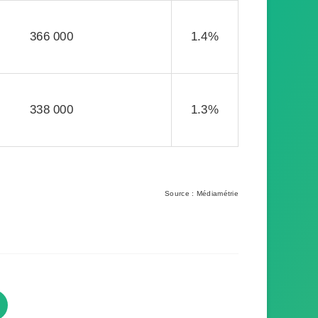
366 000
1.4%
338 000
1.3%
Source : Médiamétrie