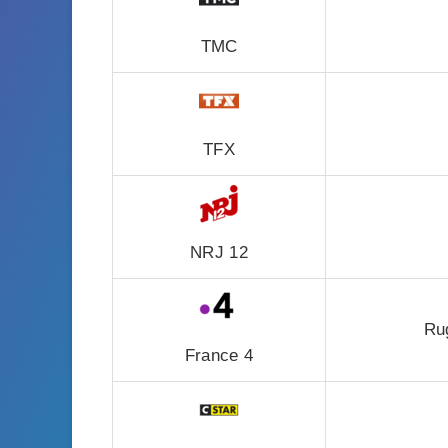
TMC
TFX
NRJ 12
Ru
France 4