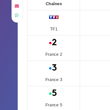
Chaînes
TF1
France 2
France 3
France 5