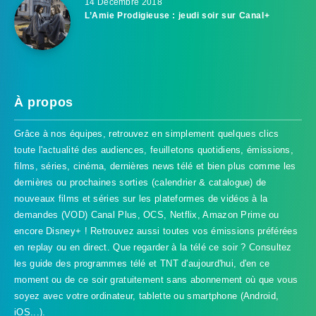
14 Décembre 2018
L’Amie Prodigieuse : jeudi soir sur Canal+
À propos
Grâce à nos équipes, retrouvez en simplement quelques clics
toute l'actualité des audiences, feuilletons quotidiens, émissions,
films, séries, cinéma, dernières news télé et bien plus comme les
dernières ou prochaines sorties (calendrier & catalogue) de
nouveaux films et séries sur les plateformes de vidéos à la
demandes (VOD) Canal Plus, OCS, Netflix, Amazon Prime ou
encore Disney+ ! Retrouvez aussi toutes vos émissions préférées
en replay ou en direct. Que regarder à la télé ce soir ? Consultez
les guide des programmes télé et TNT d'aujourd'hui, d'en ce
TVProgramme respecte votre vie
moment ou de ce soir gratuitement sans abonnement où que vous
privée
soyez avec votre ordinateur, tablette ou smartphone (Android,
iOS...).
TVProgramme utilise des Cookies dans le but de traiter