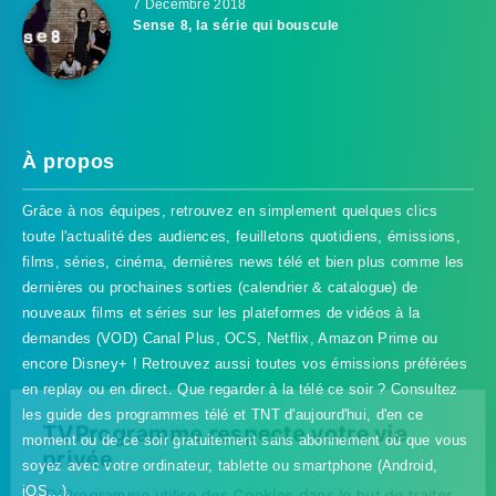
7 Décembre 2018
Sense 8, la série qui bouscule
À propos
Grâce à nos équipes, retrouvez en simplement quelques clics
toute l'actualité des audiences, feuilletons quotidiens, émissions,
films, séries, cinéma, dernières news télé et bien plus comme les
dernières ou prochaines sorties (calendrier & catalogue) de
nouveaux films et séries sur les plateformes de vidéos à la
demandes (VOD) Canal Plus, OCS, Netflix, Amazon Prime ou
encore Disney+ ! Retrouvez aussi toutes vos émissions préférées
en replay ou en direct. Que regarder à la télé ce soir ? Consultez
les guide des programmes télé et TNT d'aujourd'hui, d'en ce
TVProgramme respecte votre vie
moment ou de ce soir gratuitement sans abonnement où que vous
privée
soyez avec votre ordinateur, tablette ou smartphone (Android,
iOS...).
TVProgramme utilise des Cookies dans le but de traiter