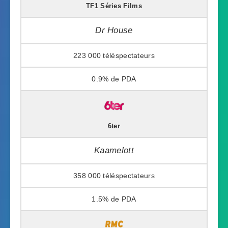
TF1 Séries Films
Dr House
223 000
0.9%
6ter
Kaamelott
358 000
1.5%