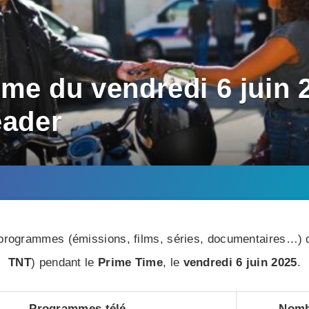
me du vendredi 6 juin 2
eader
rogrammes (émissions, films, séries, documentaires…) di
TNT
) pendant le
Prime Time
, le
vendredi 6 juin 2025
.
Programmes télé
Nomb