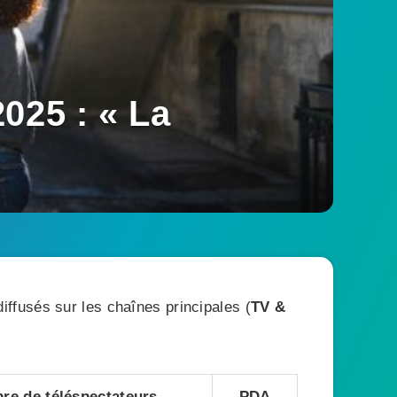
025 : « La
ffusés sur les chaînes principales (
TV &
re de téléspectateurs
PDA