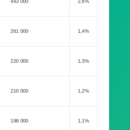
443 000
2,6%
261 000
1,4%
220 000
1,3%
210 000
1,2%
198 000
1,1%