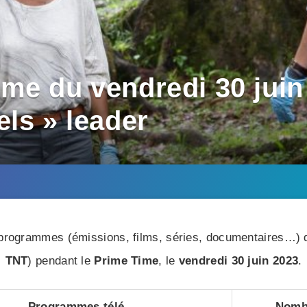
me du vendredi 30 juin 
ls » leader
rogrammes (émissions, films, séries, documentaires…) di
TNT
) pendant le
Prime Time
, le
vendredi 30 juin 2023
.
Programmes télé
Nombr