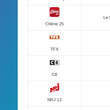
Le 
Chérie 25
TFX
C8
NRJ 12