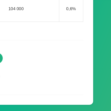
104 000
0,6%
TVProgramme respecte votre
vie privée