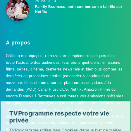
29 Mai 2019
Family Business, petit commerce en famille sur
Netflix
À propos
Grâce à nos équipes, retrouvez en simplement quelques clics
toute l'actualité des audiences, feuilletons quotidiens, émissions,
films, séries, cinéma, dernières news télé et bien plus comme les
dernières ou prochaines sorties (calendrier & catalogue) de
nouveaux films et séries sur les plateformes de vidéos à la
demandes (VOD) Canal Plus, OCS, Netflix, Amazon Prime ou
encore Disney+ ! Retrouvez aussi toutes vos émissions préférées
en replay ou en direct. Que regarder à la télé ce soir ? Consultez
les guide des programmes télé et TNT d'aujourd'hui, d'en ce
TVProgramme respecte votre vie
moment ou de ce soir gratuitement sans abonnement où que vous
privée
soyez avec votre ordinateur, tablette ou smartphone (Android,
iOS...).
TVProgramme utilise des Cookies dans le but de traiter