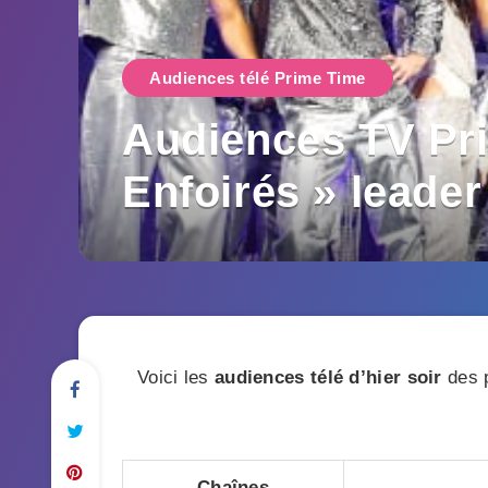
Audiences télé Prime Time
Audiences TV Pri
Enfoirés » leader
Voici les
audiences télé d’hier soir
des p
Chaînes