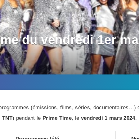
me du vendredi 1er mar
rogrammes (émissions, films, séries, documentaires…) di
TNT
) pendant le
Prime Time
, le
vendredi 1 mars 2024
.
Programmes télé
No