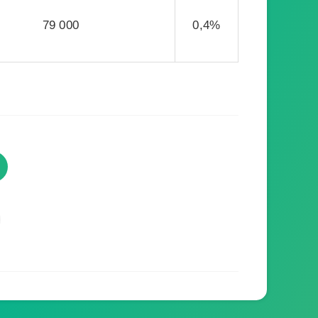
79 000
0,4%
TVProgramme respecte votre
vie privée