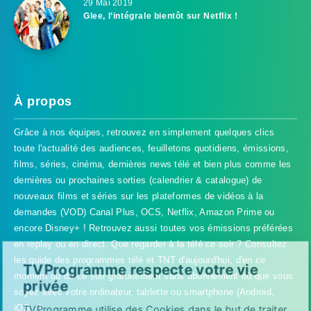
29 Mai 2019
Glee, l’intégrale bientôt sur Netflix !
À propos
Grâce à nos équipes, retrouvez en simplement quelques clics
toute l'actualité des audiences, feuilletons quotidiens, émissions,
films, séries, cinéma, dernières news télé et bien plus comme les
dernières ou prochaines sorties (calendrier & catalogue) de
nouveaux films et séries sur les plateformes de vidéos à la
demandes (VOD) Canal Plus, OCS, Netflix, Amazon Prime ou
encore Disney+ ! Retrouvez aussi toutes vos émissions préférées
en replay ou en direct. Que regarder à la télé ce soir ? Consultez
les guide des programmes télé et TNT d'aujourd'hui, d'en ce
TVProgramme respecte votre vie
moment ou de ce soir gratuitement sans abonnement où que vous
privée
soyez avec votre ordinateur, tablette ou smartphone (Android,
iOS...).
TVProgramme utilise des Cookies dans le but de traiter