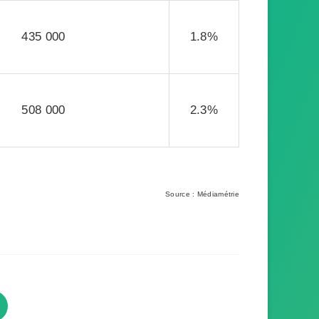
435 000
1.8%
508 000
2.3%
Source : Médiamétrie