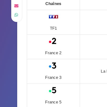
Chaînes
TF1
France 2
La 
France 3
France 5