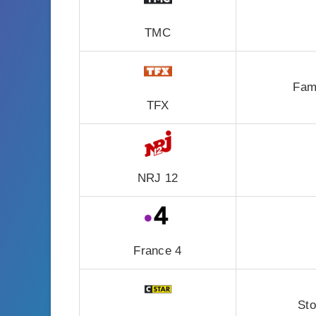
TMC
Fami
TFX
NRJ 12
France 4
Sto