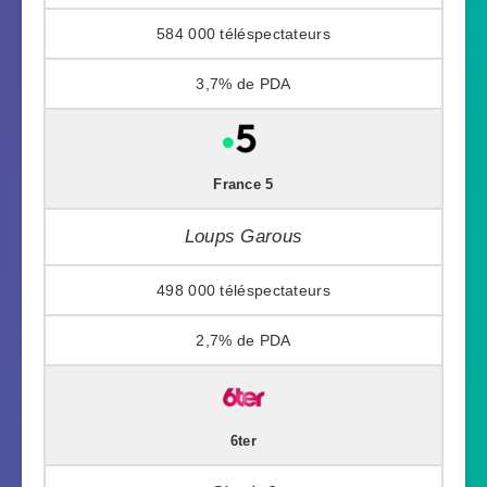
584 000
3,7%
France 5
Loups Garous
498 000
2,7%
6ter