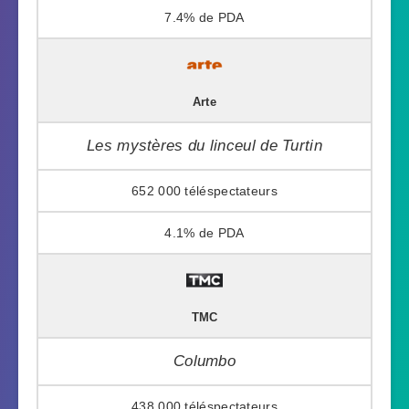
7.4%
Arte
Les mystères du linceul de Turtin
652 000
4.1%
TMC
Columbo
438 000