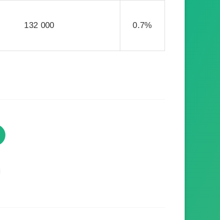
132 000
0.7%
TVProgramme respecte votre
vie privée