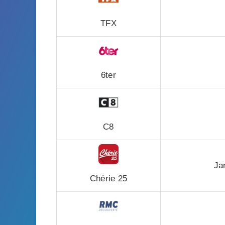
TFX
6ter
C8
Ja
Chérie 25