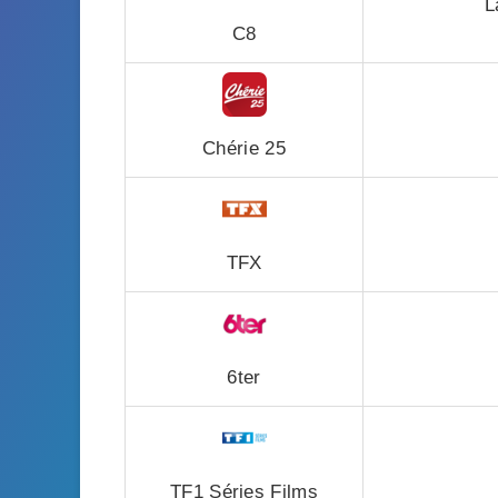
L
C8
Chérie 25
TFX
6ter
TF1 Séries Films