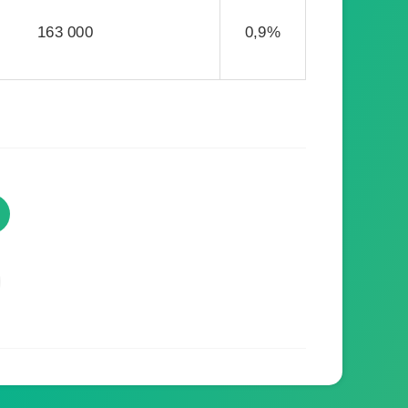
163 000
0,9%
TVProgramme respecte votre
vie privée