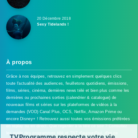
20 Décembre 2018
Sexy Tidelands !
À propos
Grâce à nos équipes, retrouvez en simplement quelques clics
toute l'actualité des audiences, feuilletons quotidiens, émissions,
films, séries, cinéma, dernières news télé et bien plus comme les
dernières ou prochaines sorties (calendrier & catalogue) de
nouveaux films et séries sur les plateformes de vidéos à la
demandes (VOD) Canal Plus, OCS, Netflix, Amazon Prime ou
encore Disney+ ! Retrouvez aussi toutes vos émissions préférées
en replay ou en direct. Que regarder à la télé ce soir ? Consultez
les guide des programmes télé et TNT d'aujourd'hui, d'en ce
TVProgramme respecte votre vie