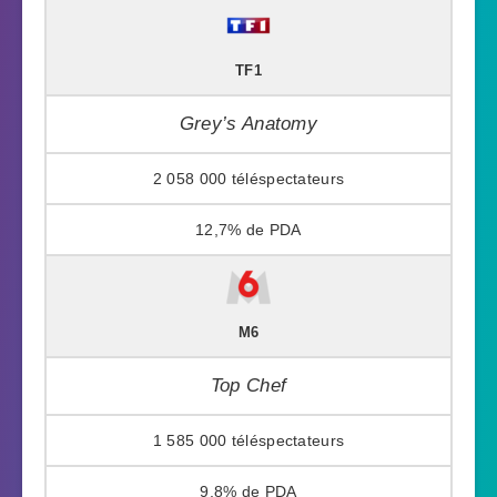
TF1
Grey’s Anatomy
2 058 000
12,7%
M6
Top Chef
1 585 000
9,8%