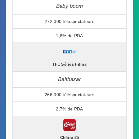
Baby boom
272 000
1,6%
TF1 Séries Films
Balthazar
266 000
2,7%
Chérie 25