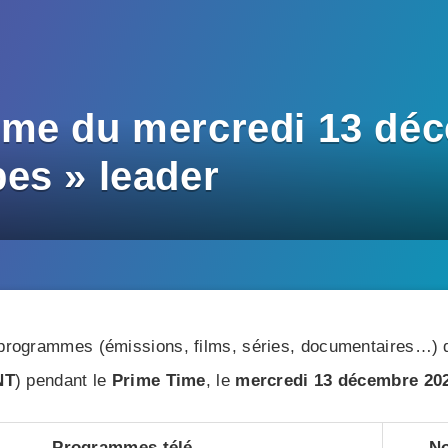
me du mercredi 13 déc
es » leader
rogrammes (émissions, films, séries, documentaires…) di
NT
) pendant le
Prime Time
, le
mercredi 13 décembre 20
Programmes télé
No