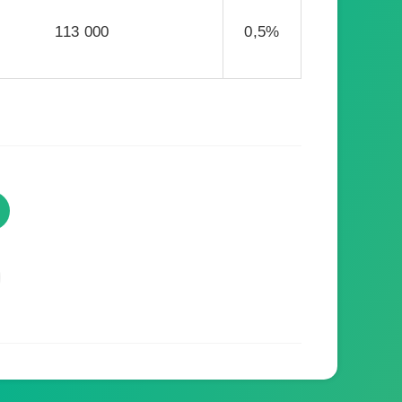
113 000
0,5%
TVProgramme respecte votre
vie privée