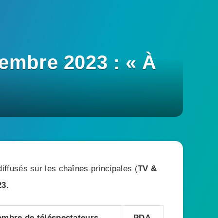
embre 2023 : « À
ffusés sur les chaînes principales (
TV &
23
.
mbre de téléspectateurs
PDA