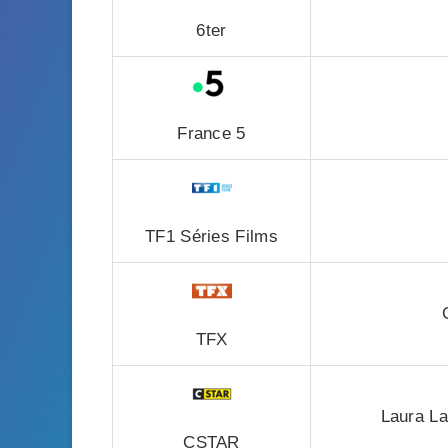
6ter
France 5
TF1 Séries Films
TFX
Laura Lau
CSTAR