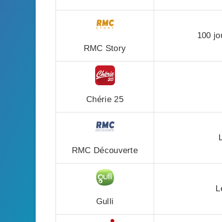
100 j
RMC Story
Chérie 25
RMC Découverte
L
Gulli