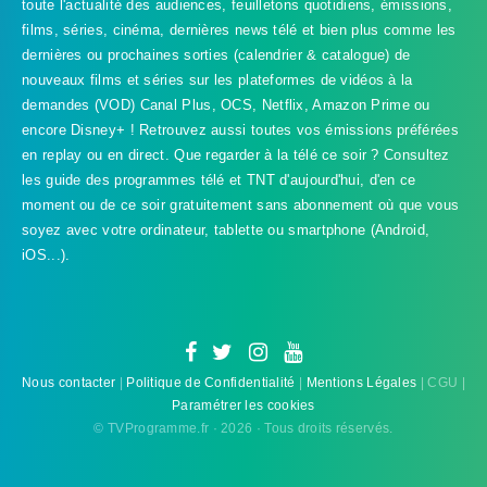
toute l'actualité des audiences, feuilletons quotidiens, émissions,
films, séries, cinéma, dernières news télé et bien plus comme les
dernières ou prochaines sorties (calendrier & catalogue) de
nouveaux films et séries sur les plateformes de vidéos à la
demandes (VOD) Canal Plus, OCS, Netflix, Amazon Prime ou
encore Disney+ ! Retrouvez aussi toutes vos émissions préférées
en replay ou en direct. Que regarder à la télé ce soir ? Consultez
les guide des programmes télé et TNT d'aujourd'hui, d'en ce
TVProgramme respecte votre vie
moment ou de ce soir gratuitement sans abonnement où que vous
privée
soyez avec votre ordinateur, tablette ou smartphone (Android,
iOS...).
TVProgramme utilise des Cookies dans le but de traiter
des données relatives à votre navigation afin
d'améliorer votre expérience en tant qu'utilisateur.
Personnaliser les cookies
Accepter
Nous contacter
|
Politique de Confidentialité
|
Mentions Légales
| CGU |
Paramétrer les cookies
© TVProgramme.fr · 2026 · Tous droits réservés.
Refuser