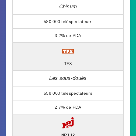
Chisum
580 000
3.2%
TFX
Les sous-doués
558 000
2.7%
NRJ 12