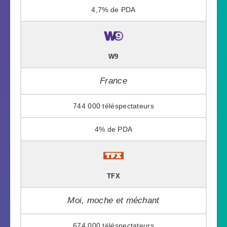
4,7%
W9
France
744 000
4%
TFX
Moi, moche et méchant
674 000