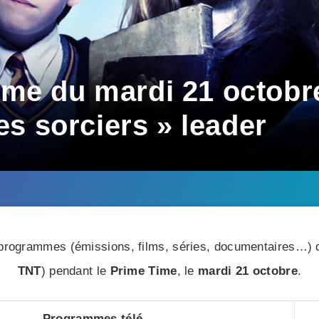
me du mardi 21 octobre
des sorciers » leader
rogrammes (émissions, films, séries, documentaires…) di
TNT
) pendant le
Prime Time
, le
mardi 21 octobre
.
Programmes télé