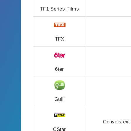
TF1 Series Films
TFX
6ter
Gulli
Convois exce
CStar