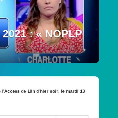
t 2021 : « NOPLP
 l’
Access
de
19h
d’
hier soir
, le
mardi 13