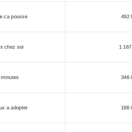
ce ca pousse
492 
x chez soi
1 167
 minutes
346 
ux a adopter
186 