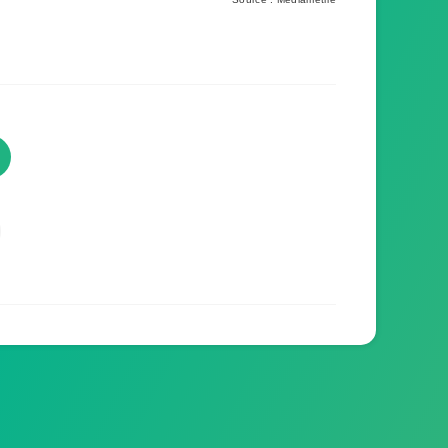
TVProgramme respecte votre
vie privée
TVProgramme utilise des Cookies dans le but
de traiter des données relatives à votre
navigation afin d'améliorer votre expérience en
tant qu'utilisateur.
Personnaliser les cookies