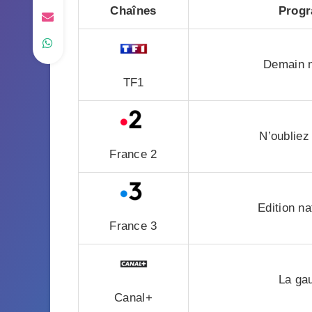
Chaînes
Progr
Demain n
TF1
N’oubliez
France 2
Edition na
France 3
La gau
Canal+