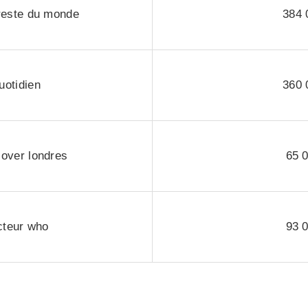
 reste du monde
384 
uotidien
360 
cover londres
65 
teur who
93 