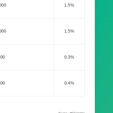
000
1.5%
000
1.5%
000
0.3%
000
0.4%
Source : Médiamétrie