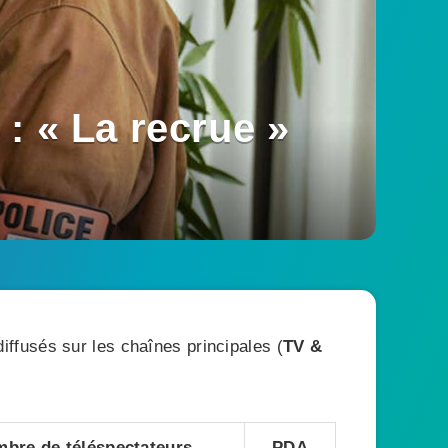
: « La recrue »
ffusés sur les chaînes principales (
TV &
bre de téléspectateurs
PDA