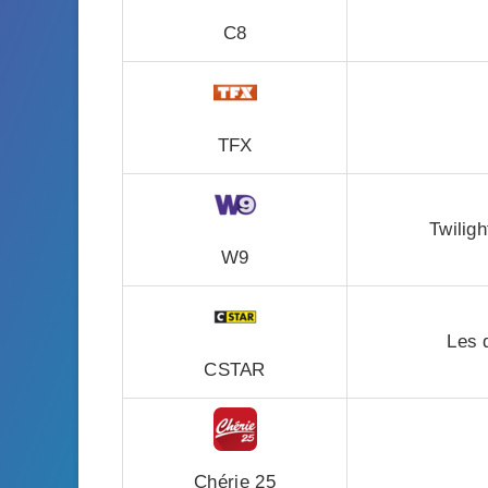
C8
TFX
Twiligh
W9
Les 
CSTAR
Chérie 25