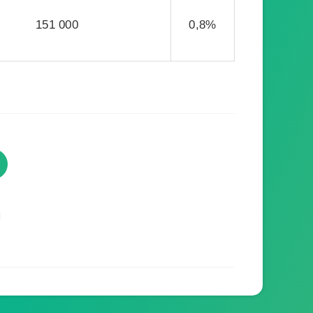
151 000
0,8%
TVProgramme respecte votre
vie privée