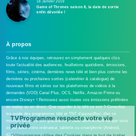
18 Janvier 2019
Game of Thrones saison 8, la date de sortie
enfin dévoilée !
À propos
Grâce à nos équipes, retrouvez en simplement quelques clics
toute l'actualité des audiences, feuilletons quotidiens, émissions,
films, séries, cinéma, dernières news télé et bien plus comme les
dernières ou prochaines sorties (calendrier & catalogue) de
nouveaux films et séries sur les plateformes de vidéos à la
demandes (VOD) Canal Plus, OCS, Netflix, Amazon Prime ou
encore Disney+ ! Retrouvez aussi toutes vos émissions préférées
en replay ou en direct. Que regarder à la télé ce soir ? Consultez
les guide des programmes télé et TNT d'aujourd'hui, d'en ce
TVProgramme respecte votre vie
moment ou de ce soir gratuitement sans abonnement où que vous
privée
soyez avec votre ordinateur, tablette ou smartphone (Android,
iOS...).
TVProgramme utilise des Cookies dans le but de traiter