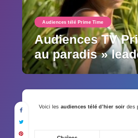
Audiences télé Prime Time
Audiences TV Prim
au paradis » lead
Voici les
audiences télé d’hier soir
des p
Chaînes