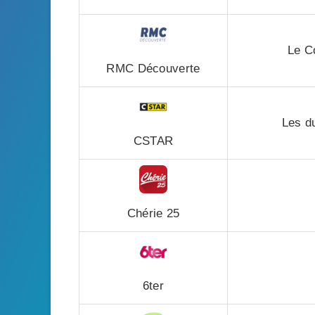
Le C
RMC Découverte
Les d
CSTAR
Chérie 25
6ter