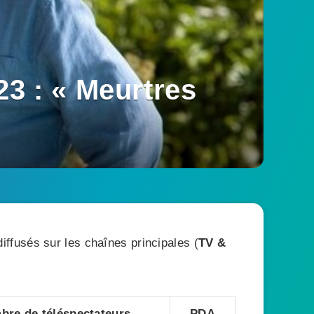
23 : « Meurtres
ffusés sur les chaînes principales (
TV &
bre de téléspectateurs
PDA