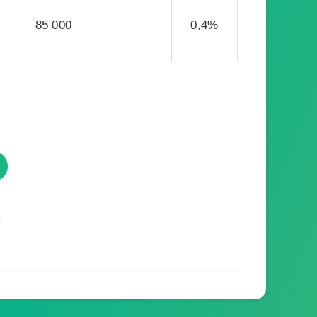
85 000
0,4%
TVProgramme respecte votre
vie privée