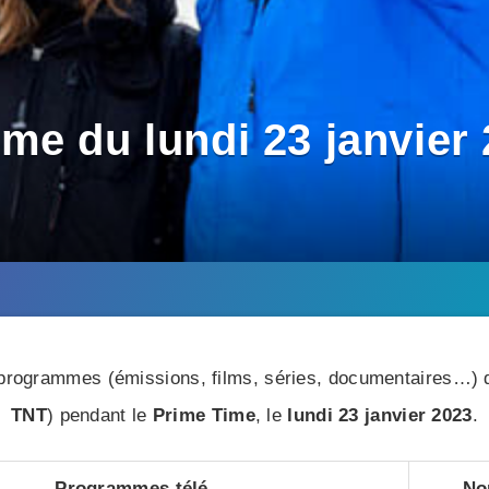
e du lundi 23 janvier 2
rogrammes (émissions, films, séries, documentaires…) di
TNT
) pendant le
Prime Time
, le
lundi 23 janvier 2023
.
Programmes télé
No