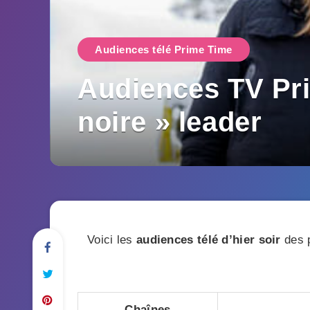
Audiences télé Prime Time
Audiences TV Prim
noire » leader
Voici les
audiences télé d’hier soir
des p
Chaînes