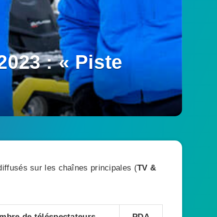
023 : « Piste
ffusés sur les chaînes principales (
TV &
mbre de téléspectateurs
PDA