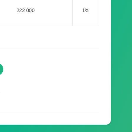
222 000
1%
TVProgramme respecte votre
vie privée