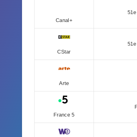
51e
Canal+
51e
CStar
Arte
France 5