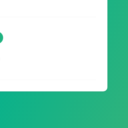
TVProgramme respecte votre
vie privée
TVProgramme utilise des Cookies dans le but
de traiter des données relatives à votre
navigation afin d'améliorer votre expérience en
tant qu'utilisateur.
Personnaliser les cookies