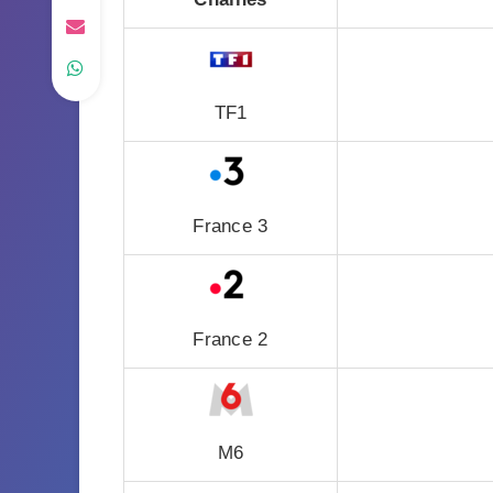
TF1
France 3
France 2
M6