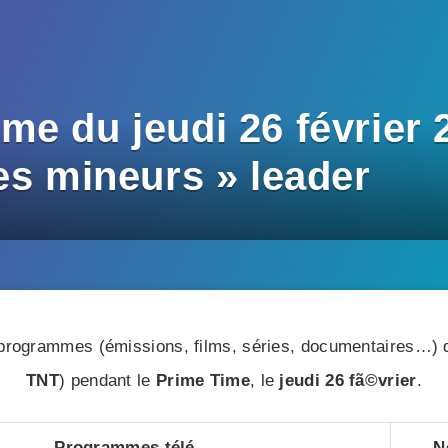
e du jeudi 26 février 
es mineurs » leader
rogrammes (émissions, films, séries, documentaires…) di
TNT
) pendant le
Prime Time
, le
jeudi 26 fã©vrier
.
Programmes télé
N