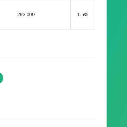
293 000
1.5%
TVProgramme respecte votre