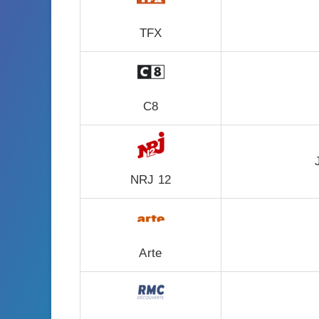
TFX
C8
NRJ 12
Arte