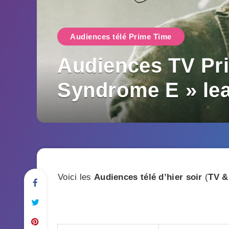
Audiences télé Prime Time
Audiences TV Pri
Syndrome E » le
Voici les
Audiences télé d’hier soir
(
TV &