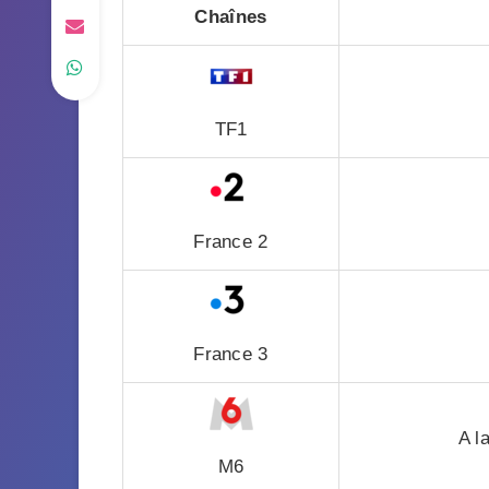
Chaînes
TF1
France 2
France 3
A l
M6