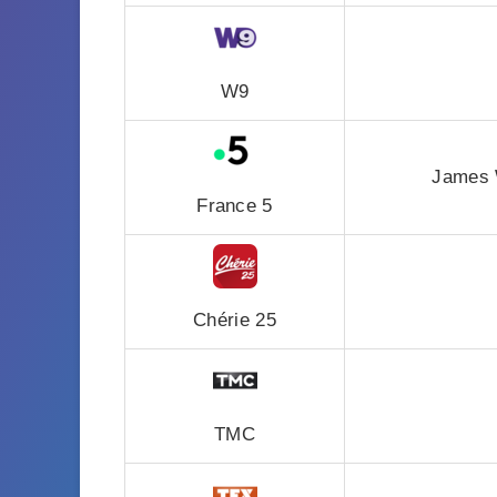
W9
James W
France 5
Chérie 25
TMC