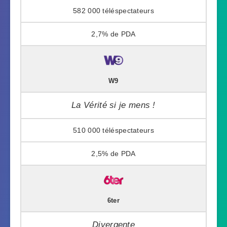
582 000
2,7%
W9
La Vérité si je mens !
510 000
2,5%
6ter
Divergente