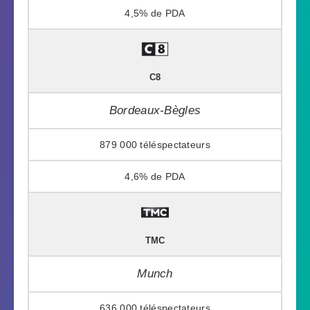
4,5%
C8
Bordeaux-Bègles
879 000
4,6%
TMC
Munch
636 000