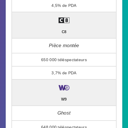
4,5%
C8
Pièce montée
650 000
3,7%
W9
Ghost
648 000