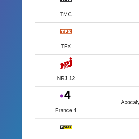
TMC
TFX
NRJ 12
Apocal
France 4