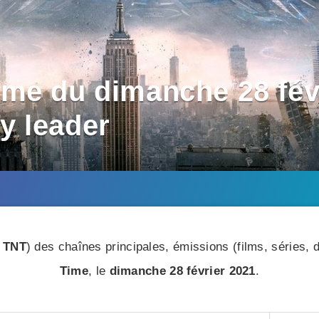
me du dimanche 28 févr
y leader
 TNT
) des chaînes principales, émissions (films, séries
Time
, le
dimanche 28 février 2021
.