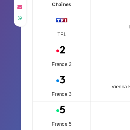
Chaînes
TF1
France 2
Vienna 
France 3
France 5