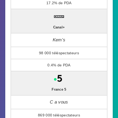
17.2%
Canal+
Kem’s
98 000
0.4%
France 5
C a vous
869 000