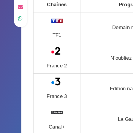
Chaînes
Progr
Demain n
TF1
N’oubliez
France 2
Edition na
France 3
La Gau
Canal+