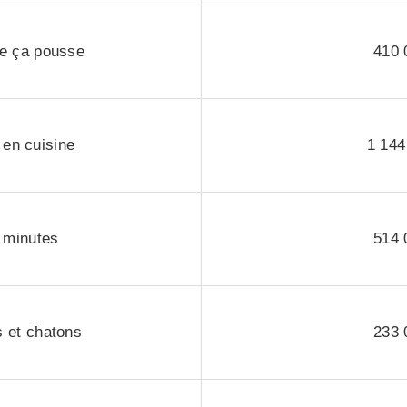
ce ça pousse
410 
 en cuisine
1 144
 minutes
514 
s et chatons
233 