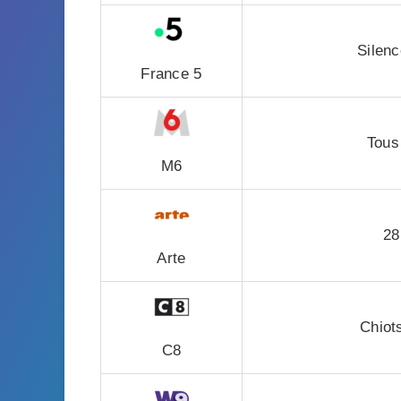
Silen
France 5
Tous
M6
28
Arte
Chiot
C8