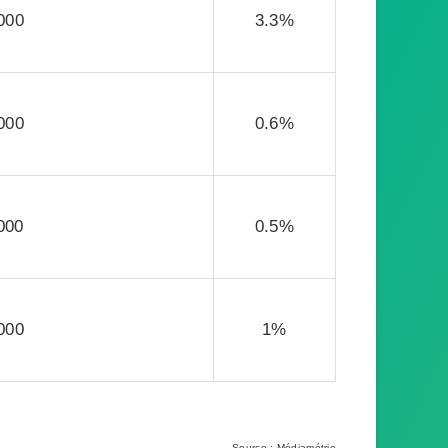
000
3.3%
000
0.6%
000
0.5%
000
1%
Source : Médiamétrie