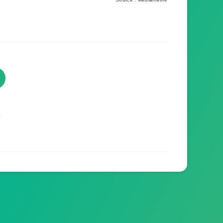
TVProgramme respecte votre
vie privée
TVProgramme utilise des Cookies dans le but
de traiter des données relatives à votre
navigation afin d'améliorer votre expérience en
tant qu'utilisateur.
Personnaliser les cookies